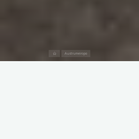
Home
Austrumeiropa
Nedēļas nogales izbrauciens
Šis bija korporatīvais izbrauciens ar autobusu kopā ar darba
kolēģiem. Kādā nedēļas nogalē devāmies uz Igaunijas salām.
Rietumigaunija tika izvēlēta, lai mazliet atpūstos ārpus mājām,
izklaidētos un nedaudz paskatītos apkārt kā kaimiņi dzīvo.
Mūsu mērķis bija Sāremā sala ar īsu pieturu Igaunijas vasaras
galvaspilsētā – Pērnavā.