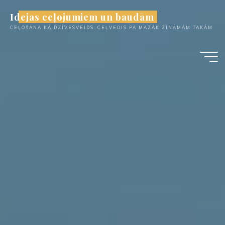
Skip
Idejas ceļojumiem un baudām
to
CEĻOŠANA KĀ DZĪVESVEIDS: CEĻVEDIS PA MAZĀK ZINĀMĀM TAKĀM
content