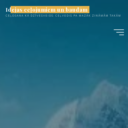
Skip
Idejas ceļojumiem un baudām
to
CEĻOŠANA KĀ DZĪVESVEIDS: CEĻVEDIS PA MAZĀK ZINĀMĀM TAKĀM
content