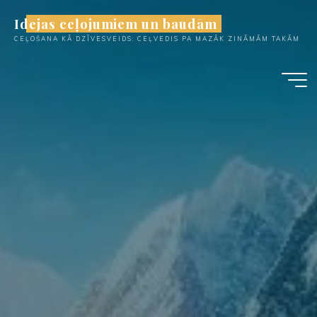
Skip
Idejas ceļojumiem un baudām
to
CEĻOŠANA KĀ DZĪVESVEIDS: CEĻVEDIS PA MAZĀK ZINĀMĀM TAKĀM
content