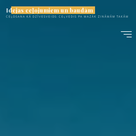
Skip
Idejas ceļojumiem un baudām
to
CEĻOŠANA KĀ DZĪVESVEIDS: CEĻVEDIS PA MAZĀK ZINĀMĀM TAKĀM
content