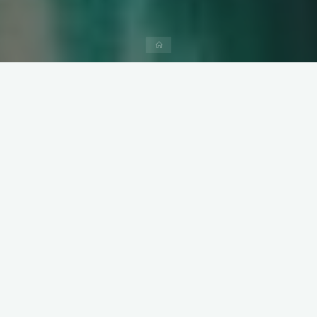
Home
Rietumeiropa
Pavasaris Šveicē
Ko apskatīt Šveicē. Ženēvas ezers ir ezera angliskais